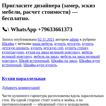
Пригласите дизайнера (замер, эскиз
мебели, расчет стоимости) —
бесплатно.
📞\ WhatsApp +79633661373
Запись опубликована
02.11.2021
автором
admin
в рубрике
Шкафы
с метками
ваша мебель
,
купить детскую
,
купить
детскую кровать
,
купить детскую спб
,
купить стенку
,
купитькухню
,
кухня на заказ великий новгород
,
мебель
великий новгород
,
мебель на заказ
,
мебель на заказ великий
новгород
,
Шкаф встроенный
,
Шкафы на заказ
,
Шкафы-купе
встроенный
,
Шкафы-купе купить
.
Кухня параллельная
Добавить комментарий
Части кухонного гарнитура расположены вдоль параллельных
стен. На одной стороне стоит плита и мойка, а на
противоположной — обеденный стол и холодильник.