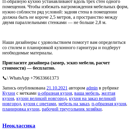
П-образную кухню устанавливают вдоль трех стен одного
помещения. Чтобы избежать нагромождения мебельных форм,
нужно соблюсти ряд условий: задняя стена в помещении
должна быть не короче 2,5 метров, а пространство между
двумя параллельными стенками — не больше 2,8 м.
Наши дизайнеры с удовольствием помогут вам определиться
со стилем и планировкой кухонного гарнитура и подберут
необходимые материалы.
Пригласите дизайнера (замер, эскиз мебели, расчет
стоимости) — бесплатно.
📞\ WhatsApp +79633661373
Запись опубликована
21.10.2021
автором
admin
в рубрике
Кухни
с метками
u-образная кухня
,
ваша мебель
,
желтая
кухня
,
кухни великий новгород
,
кухня на заказ великий
новгород
,
кухня с цветами
,
мебель на заказ
,
п-образная кухня
,
планировка кухни
,
рабочий треугольник хозяйки
.
Неоклассика