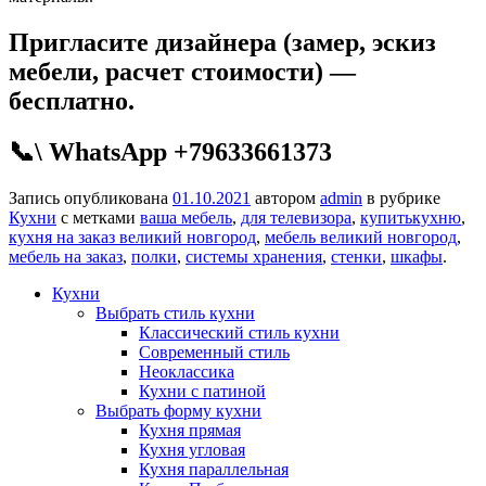
Пригласите дизайнера (замер, эскиз
мебели, расчет стоимости) —
бесплатно.
📞\ WhatsApp +79633661373
Запись опубликована
01.10.2021
автором
admin
в рубрике
Кухни
с метками
ваша мебель
,
для телевизора
,
купитькухню
,
кухня на заказ великий новгород
,
мебель великий новгород
,
мебель на заказ
,
полки
,
системы хранения
,
стенки
,
шкафы
.
Кухни
Выбрать стиль кухни
Классический стиль кухни
Современный стиль
Неоклассика
Кухни с патиной
Выбрать форму кухни
Кухня прямая
Кухня угловая
Кухня параллельная