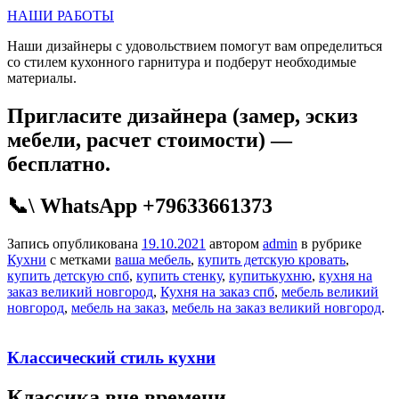
НАШИ РАБОТЫ
Наши дизайнеры с удовольствием помогут вам определиться
со стилем кухонного гарнитура и подберут необходимые
материалы.
Пригласите дизайнера (замер, эскиз
мебели, расчет стоимости) —
бесплатно.
📞\ WhatsApp +79633661373
Запись опубликована
19.10.2021
автором
admin
в рубрике
Кухни
с метками
ваша мебель
,
купить детскую кровать
,
купить детскую спб
,
купить стенку
,
купитькухню
,
кухня на
заказ великий новгород
,
Кухня на заказ спб
,
мебель великий
новгород
,
мебель на заказ
,
мебель на заказ великий новгород
.
Классический стиль кухни
Классика вне времени